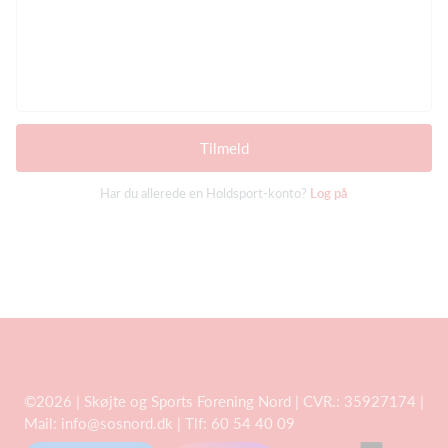
Tilmeld
Har du allerede en Holdsport-konto?
Log på
©2026 | Skøjte og Sports Forening Nord | CVR.: 35927174 |
Mail: info@sosnord.dk | Tlf: 60 54 40 09